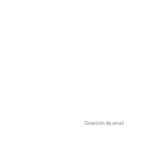
ONA
Formulario de suscrip