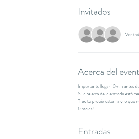
Invitados
Ver to
Acerca del even
Importante llegar 10min antes de 
Si la puerta de la entrada está c
Trae tu propia esterilla y lo que 
Gracias!
Entradas