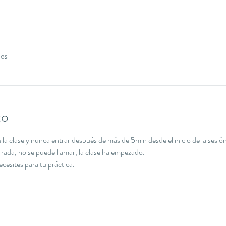
dos
to
la clase y nunca entrar después de más de 5min desde el inicio de la sesión
errada, no se puede llamar, la clase ha empezado.
necesites para tu práctica.