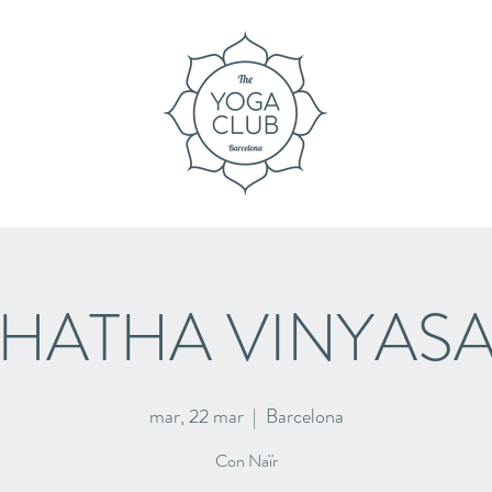
HATHA VINYAS
mar, 22 mar
  |  
Barcelona
Con Naïr