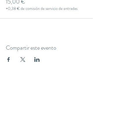
15,00 €
+0,38 € de comisión de servicio de entradas
Compartir este evento
THE YOGA CLUB BARCELONA
C/ Martínez de la Rosa, 40 (Gràcia)
Barcelona
theyogaclub.barcelona@gmail.com