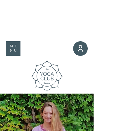
ME
NU