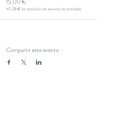
15,00 €
+0,38 € de comisión de servicio de entradas
Compartir este evento
THE YOGA CLUB BARCELONA
C/ Martínez de la Rosa, 40 (Gràcia)
Barcelona
theyogaclub.barcelona@gmail.com