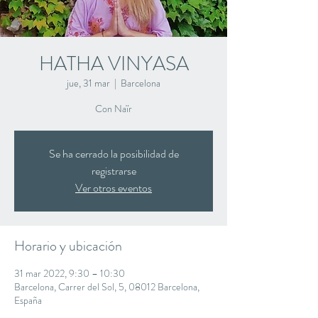
HATHA VINYASA
jue, 31 mar
  |  
Barcelona
Con Naïr
Se ha cerrado la posibilidad de
registrarse
Ver otros eventos
Horario y ubicación
31 mar 2022, 9:30 – 10:30
Barcelona, Carrer del Sol, 5, 08012 Barcelona,
España