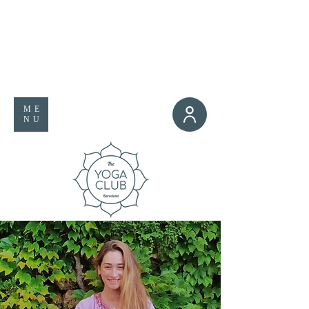
ME
NU