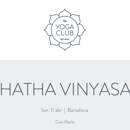
HATHA VINYAS
lun, 11 abr
  |  
Barcelona
Con María