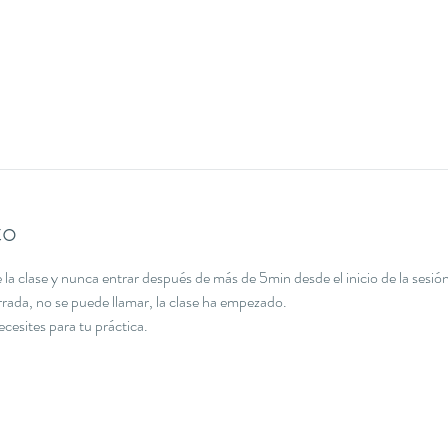
to
la clase y nunca entrar después de más de 5min desde el inicio de la sesión
errada, no se puede llamar, la clase ha empezado.
necesites para tu práctica.