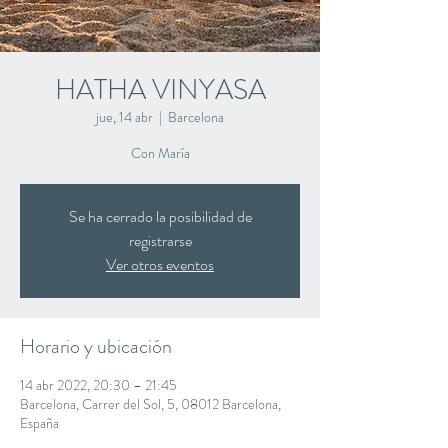
HATHA VINYASA
jue, 14 abr
  |  
Barcelona
Con María
Se ha cerrado la posibilidad de
registrarse
Ver otros eventos
Horario y ubicación
14 abr 2022, 20:30 – 21:45
Barcelona, Carrer del Sol, 5, 08012 Barcelona,
España