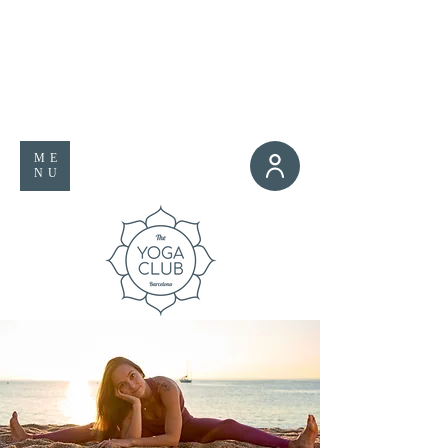
ME
NU