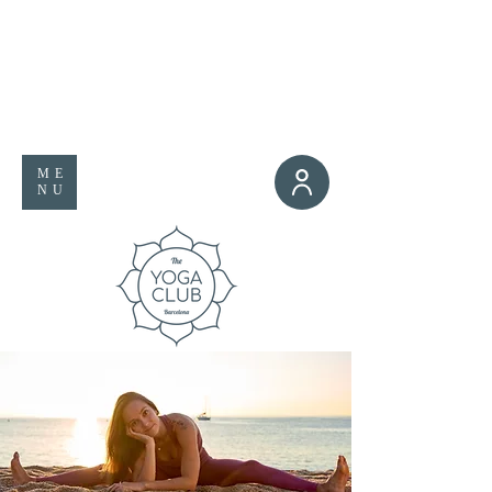
ME
NU