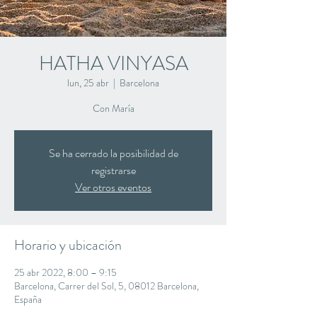
HATHA VINYASA
lun, 25 abr
  |  
Barcelona
Con María
Se ha cerrado la posibilidad de
registrarse
Ver otros eventos
Horario y ubicación
25 abr 2022, 8:00 – 9:15
Barcelona, Carrer del Sol, 5, 08012 Barcelona,
España