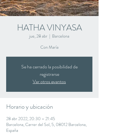
HATHA VINYASA
jue, 28 abr
  |  
Barcelona
Con María
Se ha cerrado la posibilidad de
registrarse
Ver otros eventos
Horario y ubicación
28 abr 2022, 20:30 – 21:45
Barcelona, Carrer del Sol, 5, 08012 Barcelona,
España