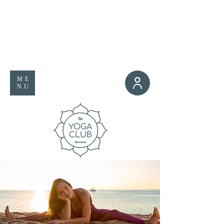
ME
NU