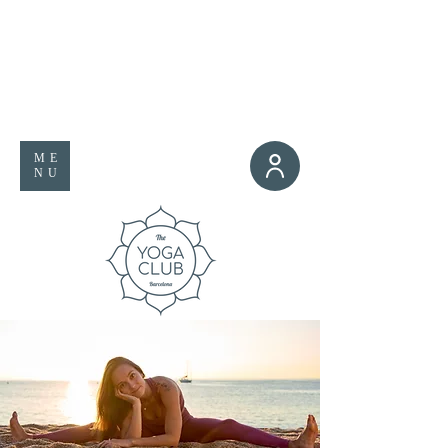
ME
NU