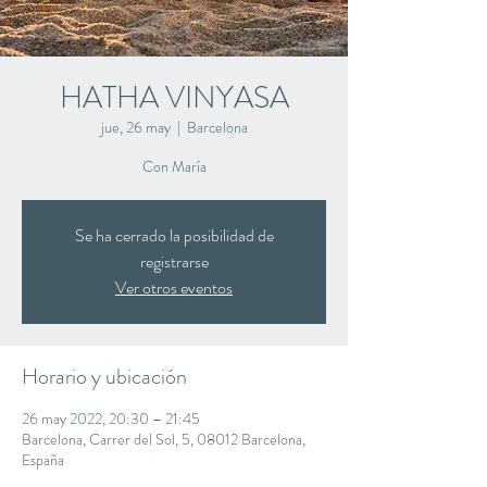
HATHA VINYASA
jue, 26 may
  |  
Barcelona
Con María
Se ha cerrado la posibilidad de
registrarse
Ver otros eventos
Horario y ubicación
26 may 2022, 20:30 – 21:45
Barcelona, Carrer del Sol, 5, 08012 Barcelona,
España