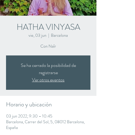
HATHA VINYASA
vie, 03 jun
  |  
Barcelona
Con Naïr
Se ha cerrado la posibilidad de
registrarse
Ver otros eventos
Horario y ubicación
03 jun 2022, 9:30 – 10:45
Barcelona, Carrer del Sol, 5, 08012 Barcelona,
España