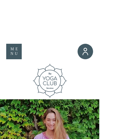
ME
NU