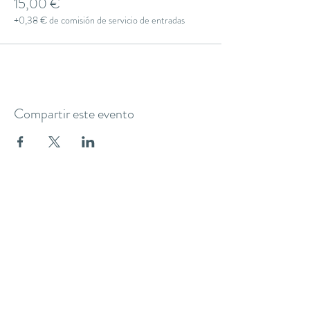
15,00 €
+0,38 € de comisión de servicio de entradas
Compartir este evento
THE YOGA CLUB BARCELONA
C/ Martínez de la Rosa, 40 (Gràcia)
Barcelona
theyogaclub.barcelona@gmail.com