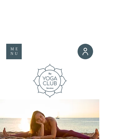
ME
NU