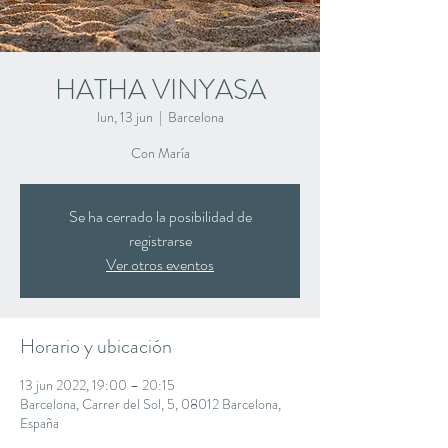
HATHA VINYASA
lun, 13 jun
  |  
Barcelona
Con María
Se ha cerrado la posibilidad de
registrarse
Ver otros eventos
Horario y ubicación
13 jun 2022, 19:00 – 20:15
Barcelona, Carrer del Sol, 5, 08012 Barcelona,
España