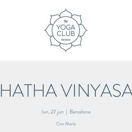
HATHA VINYAS
lun, 27 jun
  |  
Barcelona
Con María