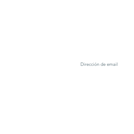
ONA
Formulario de suscrip
rcelona