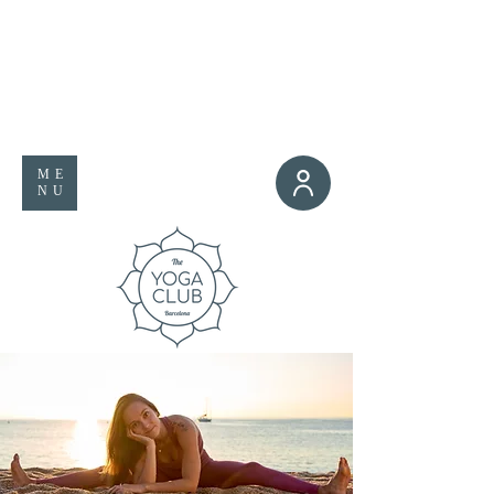
ME
NU