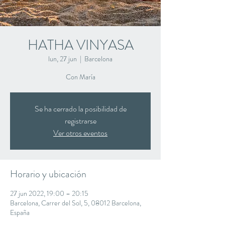
HATHA VINYASA
lun, 27 jun
  |  
Barcelona
Con María
Se ha cerrado la posibilidad de
registrarse
Ver otros eventos
Horario y ubicación
27 jun 2022, 19:00 – 20:15
Barcelona, Carrer del Sol, 5, 08012 Barcelona,
España