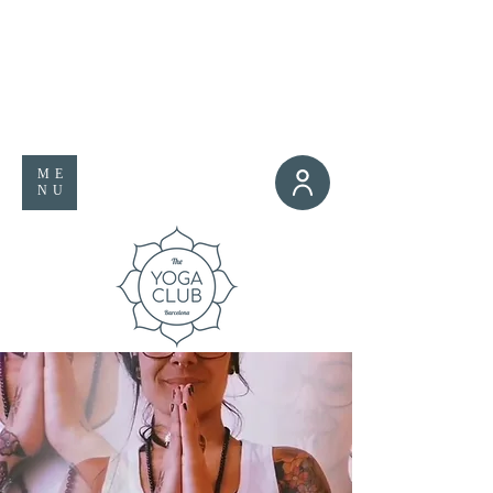
ME
NU