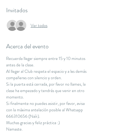
Invitados
Ver todos
Acerca del evento
Recuerda llegar siempre entre 15 y 10 minutos 
antes de la clase.
Al llegar al Club respeta el espacio y a lxs demás 
compañerxs con silencio y orden.
Si la puerta está cerrada, por favor no llames, la 
clase ha empezado y tendrás que venir en otro 
momento.
Si finalmente no puedes asistir, por favor, avisa 
con la máxima antelación posible al Whatsapp 
666310656 (Naïr).
Muchas gracias y feliz práctica :)
Namaste.