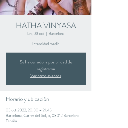
HATHA VINYASA
lun, 03 oct
  |  
Barcelona
Intensidad media
Se ha cerrado la posibilidad de
registrarse
Ver otros eventos
Horario y ubicación
03 oct 2022, 20:30 – 21:45
Barcelona, Carrer del Sol, 5, 08012 Barcelona,
España