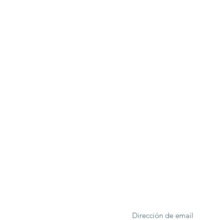
ONA
Formulario de suscrip