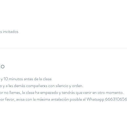
s invitados
to
y 10 minutos antes de la clase.
cio y a lxs demás compañerxs con silencio y orden.
avor no llames, la clase ha empezado y tendrás que venir en otro momento.
, por favor, avisa con la máxima antelación posible al Whatsapp 666310656