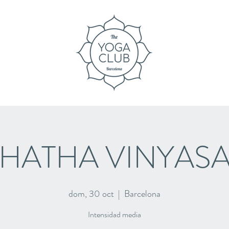
HATHA VINYAS
dom, 30 oct
  |  
Barcelona
Intensidad media