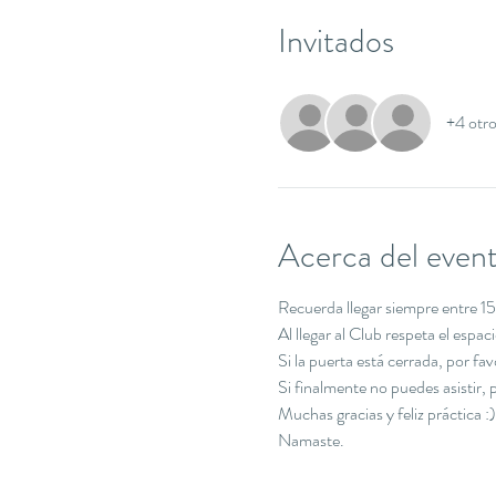
Invitados
+4 otro
Acerca del even
Recuerda llegar siempre entre 15 
Al llegar al Club respeta el espa
Si la puerta está cerrada, por f
Si finalmente no puedes asistir
Muchas gracias y feliz práctica :)
Namaste.