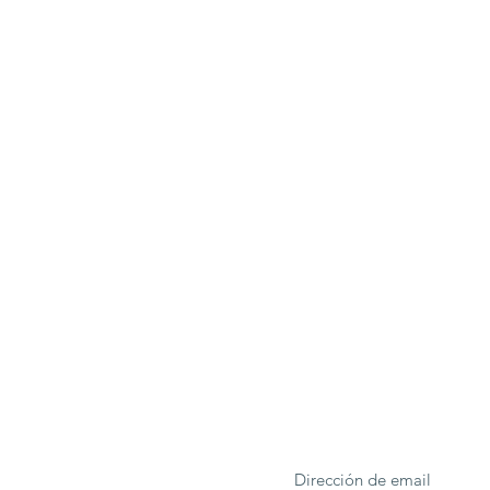
ONA
Formulario de suscrip