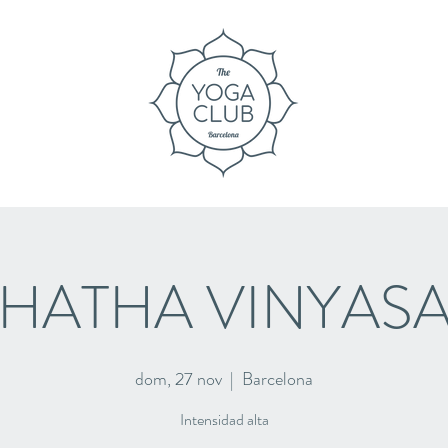
HATHA VINYAS
dom, 27 nov
  |  
Barcelona
Intensidad alta