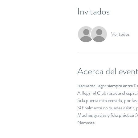
Invitados
Ver todos
Acerca del even
Recuerda llegar siempre entre 15 
Al llegar al Club respeta el espa
Si la puerta está cerrada, por f
Si finalmente no puedes asistir
Muchas gracias y feliz práctica :)
Namaste.