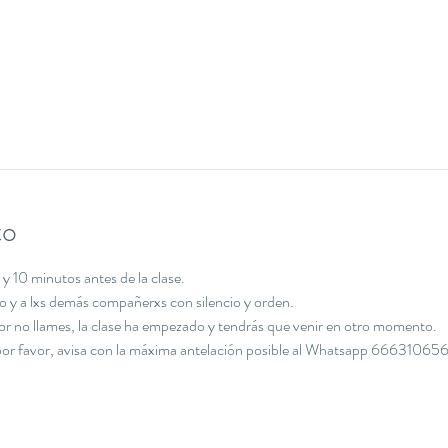
to
y 10 minutos antes de la clase.
cio y a lxs demás compañerxs con silencio y orden.
avor no llames, la clase ha empezado y tendrás que venir en otro momento.
, por favor, avisa con la máxima antelación posible al Whatsapp 666310656