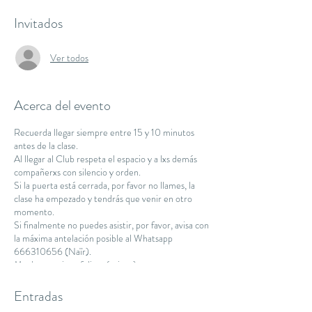
Invitados
Ver todos
Acerca del evento
Recuerda llegar siempre entre 15 y 10 minutos
antes de la clase.
Al llegar al Club respeta el espacio y a lxs demás
compañerxs con silencio y orden.
Si la puerta está cerrada, por favor no llames, la
clase ha empezado y tendrás que venir en otro
momento.
Si finalmente no puedes asistir, por favor, avisa con
la máxima antelación posible al Whatsapp
666310656 (Naïr).
Muchas gracias y feliz práctica :)
Namaste.
Entradas