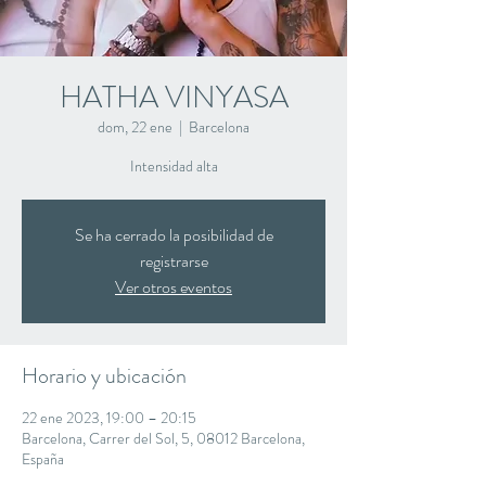
HATHA VINYASA
dom, 22 ene
  |  
Barcelona
Intensidad alta
Se ha cerrado la posibilidad de
registrarse
Ver otros eventos
Horario y ubicación
22 ene 2023, 19:00 – 20:15
Barcelona, Carrer del Sol, 5, 08012 Barcelona,
España