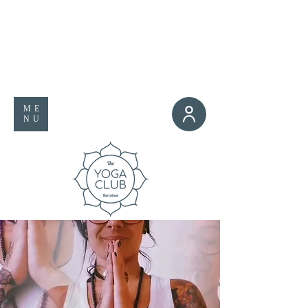
ME
NU