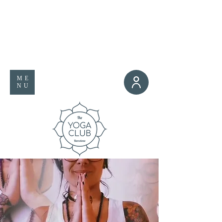
ME
NU