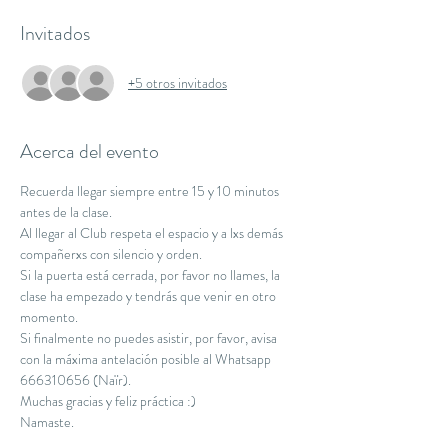
Invitados
+5 otros invitados
Acerca del evento
Recuerda llegar siempre entre 15 y 10 minutos 
antes de la clase.
Al llegar al Club respeta el espacio y a lxs demás 
compañerxs con silencio y orden.
Si la puerta está cerrada, por favor no llames, la 
clase ha empezado y tendrás que venir en otro 
momento.
Si finalmente no puedes asistir, por favor, avisa 
con la máxima antelación posible al Whatsapp 
666310656 (Naïr).
Muchas gracias y feliz práctica :)
Namaste.