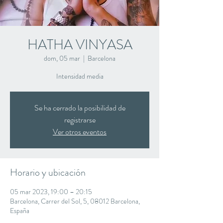
HATHA VINYASA
dom, 05 mar
  |  
Barcelona
Intensidad media
Se ha cerrado la posibilidad de
registrarse
Ver otros eventos
Horario y ubicación
05 mar 2023, 19:00 – 20:15
Barcelona, Carrer del Sol, 5, 08012 Barcelona,
España