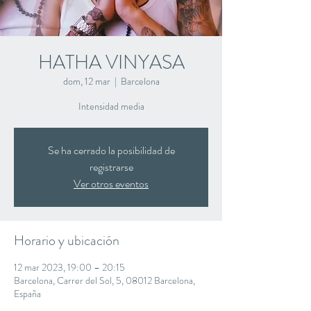
HATHA VINYASA
dom, 12 mar
  |  
Barcelona
Intensidad media
Se ha cerrado la posibilidad de
registrarse
Ver otros eventos
Horario y ubicación
12 mar 2023, 19:00 – 20:15
Barcelona, Carrer del Sol, 5, 08012 Barcelona,
España