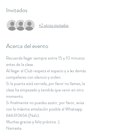
Invitados
+2 otros invitados
Acerca del evento
Recuerda llegar siempre entre 15 y 10 minutos 
antes de la clase.
Al llegar al Club respeta el espacio y a lxs demás 
compañerxs con silencio y orden.
Si la puerta está cerrada, por favor no llames, la 
clase ha empezado y tendrás que venir en otro 
momento.
Si finalmente no puedes asistir, por favor, avisa 
con la máxima antelación posible al Whatsapp 
666310656 (Naïr).
Muchas gracias y feliz práctica :)
Namaste.