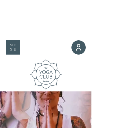
ME
NU