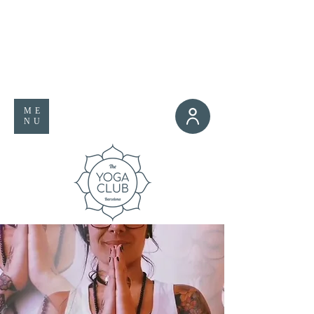
ME
NU