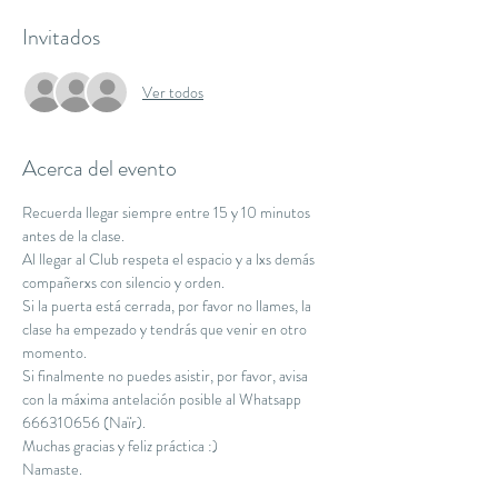
Invitados
Ver todos
Acerca del evento
Recuerda llegar siempre entre 15 y 10 minutos 
antes de la clase.
Al llegar al Club respeta el espacio y a lxs demás 
compañerxs con silencio y orden.
Si la puerta está cerrada, por favor no llames, la 
clase ha empezado y tendrás que venir en otro 
momento.
Si finalmente no puedes asistir, por favor, avisa 
con la máxima antelación posible al Whatsapp 
666310656 (Naïr).
Muchas gracias y feliz práctica :)
Namaste.