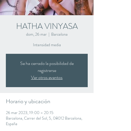
HATHA VINYASA
dom, 26 mar
  |  
Barcelona
Intensidad media
Se ha cerrado la posibilidad de
registrarse
Ver otros eventos
Horario y ubicación
26 mar 2023, 19:00 – 20:15
Barcelona, Carrer del Sol, 5, 08012 Barcelona,
España