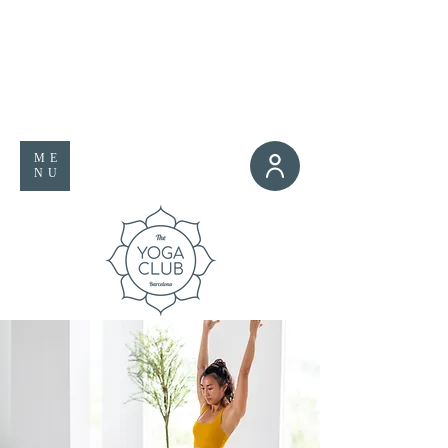
ME
NU