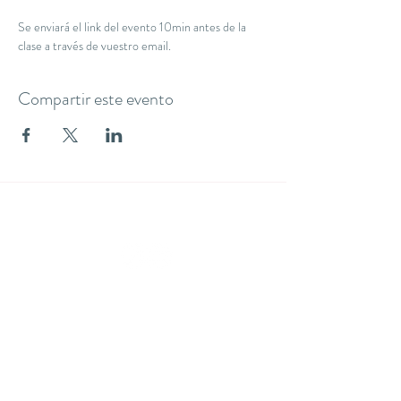
Se enviará el link del evento 10min antes de la 
clase a través de vuestro email.
Compartir este evento
THE YOGA CLUB BARCELONA
C/ Martínez de la Rosa, 40 (Gràcia)
Barcelona
theyogaclub.barcelona@gmail.com
Formulario de suscripción