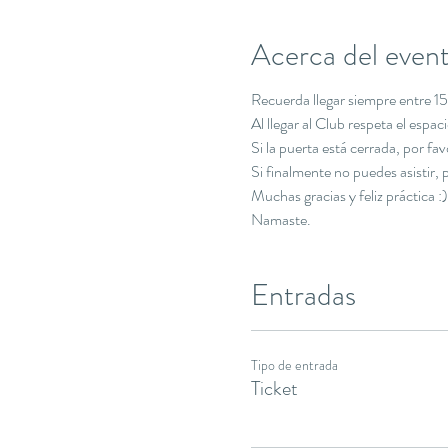
Acerca del even
Recuerda llegar siempre entre 15 
Al llegar al Club respeta el espa
Si la puerta está cerrada, por f
Si finalmente no puedes asistir
Muchas gracias y feliz práctica :)
Namaste.
Entradas
Tipo de entrada
Ticket