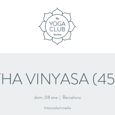
HA VINYASA (45
dom, 08 ene
  |  
Barcelona
Intensidad media