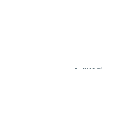
ONA
Formulario de suscrip