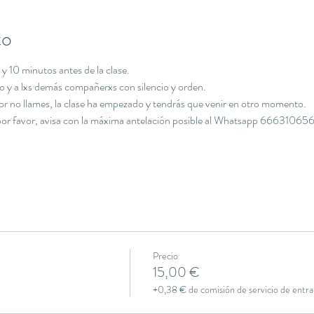
to
y 10 minutos antes de la clase.
cio y a lxs demás compañerxs con silencio y orden.
avor no llames, la clase ha empezado y tendrás que venir en otro momento.
, por favor, avisa con la máxima antelación posible al Whatsapp 666310656
Precio
15,00 €
+0,38 € de comisión de servicio de entra