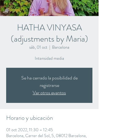
HATHA VINYASA
(adjustments by Maria)
sáb, 01 oct
  |  
Barcelona
Intensidad media
Se ha cerrado la posibilidad de
registrarse
Ver otros eventos
Horario y ubicación
01 oct 2022, 11:30 – 12:45
Barcelona, Carrer del Sol, 5, 08012 Barcelona,