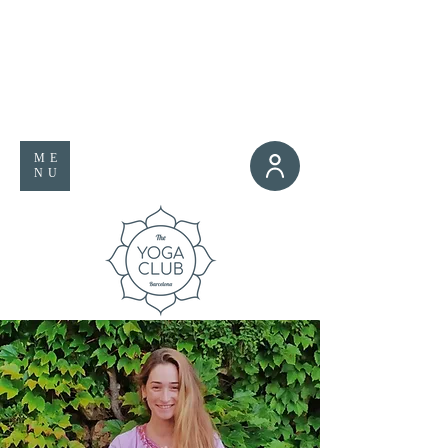
ME
NU