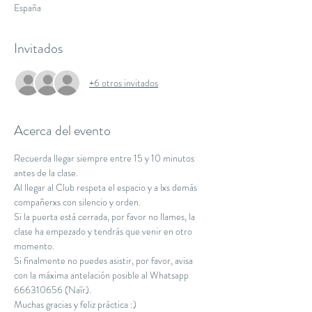
España
Invitados
+6 otros invitados
Acerca del evento
Recuerda llegar siempre entre 15 y 10 minutos 
antes de la clase.
Al llegar al Club respeta el espacio y a lxs demás 
compañerxs con silencio y orden.
Si la puerta está cerrada, por favor no llames, la 
clase ha empezado y tendrás que venir en otro 
momento.
Si finalmente no puedes asistir, por favor, avisa 
con la máxima antelación posible al Whatsapp 
666310656 (Naïr).
Muchas gracias y feliz práctica :)