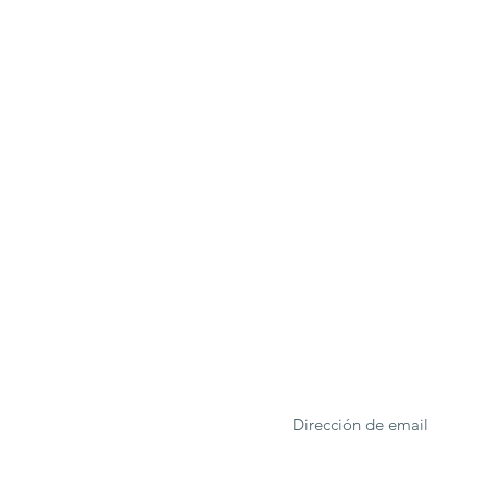
ONA
Formulario de suscrip