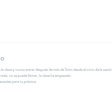
to
la clase y nunca entrar después de más de 5min desde el inicio de la sesión
errada, no se puede llamar, la clase ha empezado.
necesites para tu práctica.