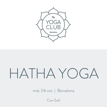
HATHA YOGA
mié, 06 oct
  |  
Barcelona
Con Sofi