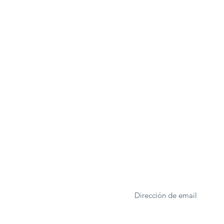
ONA
Formulario de suscrip