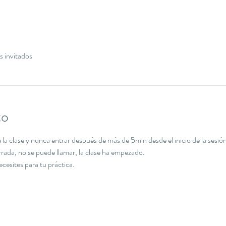
s invitados
to
la clase y nunca entrar después de más de 5min desde el inicio de la sesión
errada, no se puede llamar, la clase ha empezado.
necesites para tu práctica.