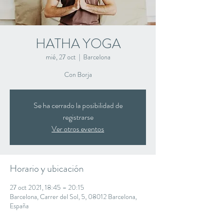
HATHA YOGA
mié, 27 oct
  |  
Barcelona
Con Borja
Se ha cerrado la posibilidad de
registrarse
Ver otros eventos
Horario y ubicación
27 oct 2021, 18:45 – 20:15
Barcelona, Carrer del Sol, 5, 08012 Barcelona,
España