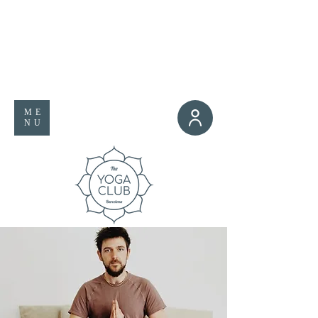
ME
NU