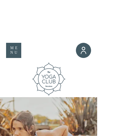
ME
NU