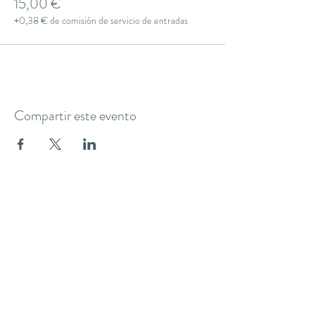
15,00 €
+0,38 € de comisión de servicio de entradas
Compartir este evento
THE YOGA CLUB BARCELONA
C/ Martínez de la Rosa, 40 (Gràcia)
Barcelona
theyogaclub.barcelona@gmail.com