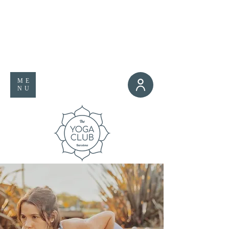
ME
NU