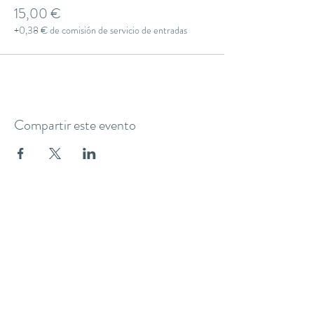
15,00 €
+0,38 € de comisión de servicio de entradas
Compartir este evento
THE YOGA CLUB BARCELONA
C/ Martínez de la Rosa, 40 (Gràcia)
Barcelona
theyogaclub.barcelona@gmail.com