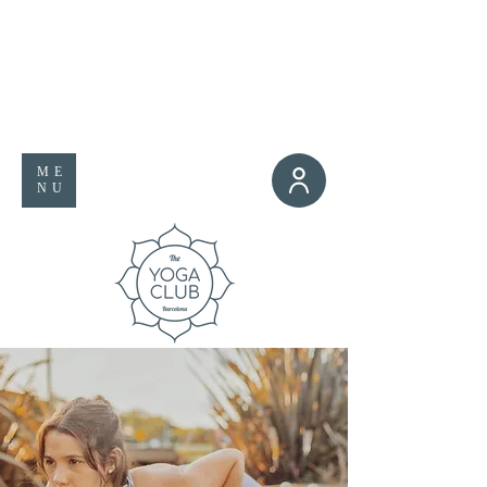
ME
NU