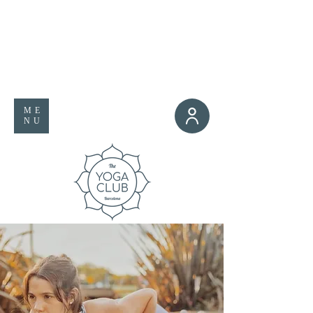
ME
NU