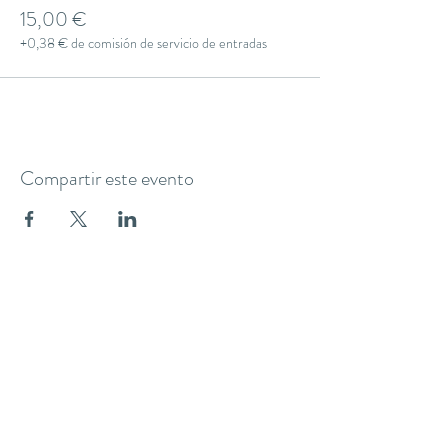
15,00 €
+0,38 € de comisión de servicio de entradas
Compartir este evento
THE YOGA CLUB BARCELONA
C/ Martínez de la Rosa, 40 (Gràcia)
Barcelona
theyogaclub.barcelona@gmail.com