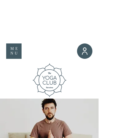
ME
NU