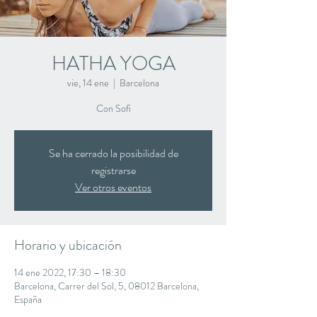
HATHA YOGA
vie, 14 ene
  |  
Barcelona
Con Sofi
Se ha cerrado la posibilidad de
registrarse
Ver otros eventos
Horario y ubicación
14 ene 2022, 17:30 – 18:30
Barcelona, Carrer del Sol, 5, 08012 Barcelona,
España