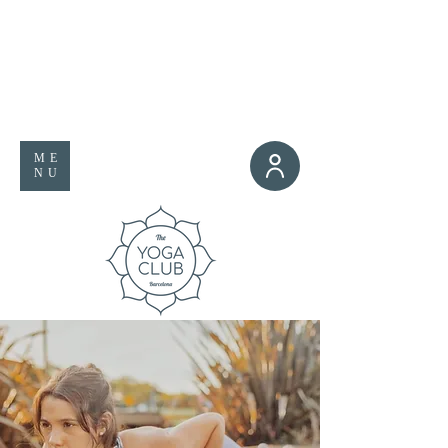
ME
NU