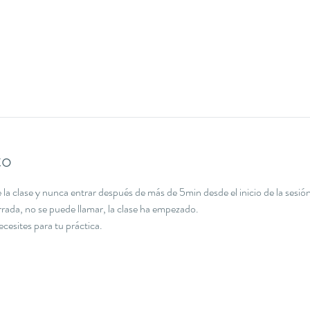
to
la clase y nunca entrar después de más de 5min desde el inicio de la sesión
errada, no se puede llamar, la clase ha empezado.
necesites para tu práctica.