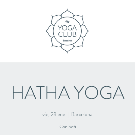
HATHA YOGA
vie, 28 ene
  |  
Barcelona
Con Sofi