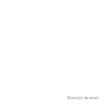
ONA
Formulario de suscrip