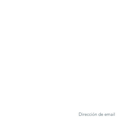
ONA
Formulario de suscrip