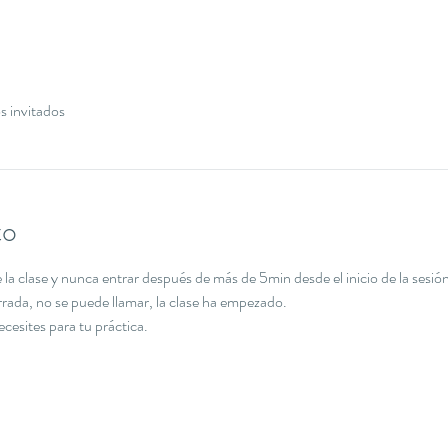
s invitados
to
la clase y nunca entrar después de más de 5min desde el inicio de la sesión
errada, no se puede llamar, la clase ha empezado.
necesites para tu práctica.