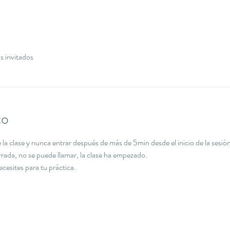
s invitados
to
la clase y nunca entrar después de más de 5min desde el inicio de la sesión
errada, no se puede llamar, la clase ha empezado.
necesites para tu práctica.