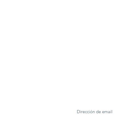
ONA
Formulario de suscrip