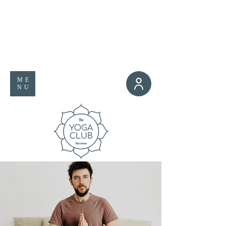
ME
NU