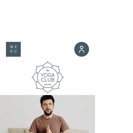
ME
NU