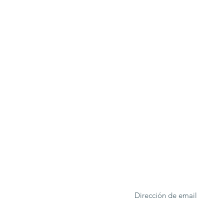
ONA
Formulario de suscrip