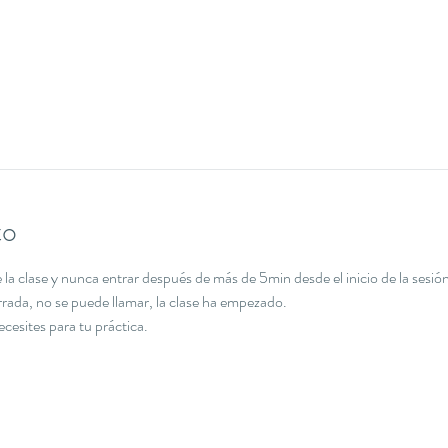
to
la clase y nunca entrar después de más de 5min desde el inicio de la sesión
errada, no se puede llamar, la clase ha empezado.
necesites para tu práctica.