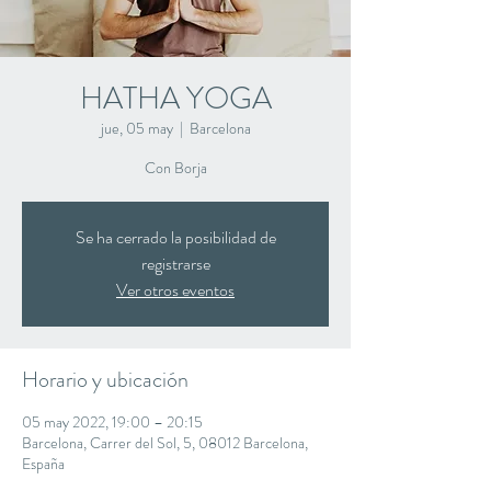
HATHA YOGA
jue, 05 may
  |  
Barcelona
Con Borja
Se ha cerrado la posibilidad de
registrarse
Ver otros eventos
Horario y ubicación
05 may 2022, 19:00 – 20:15
Barcelona, Carrer del Sol, 5, 08012 Barcelona,
España