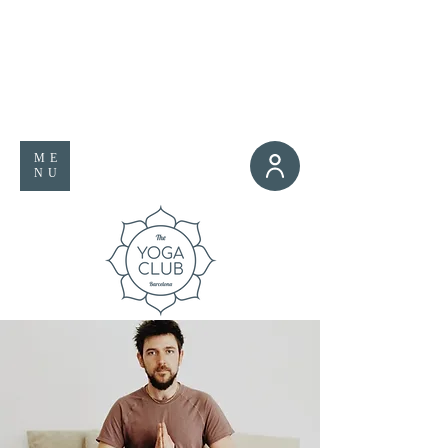
ME
NU