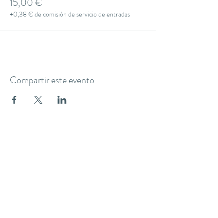
15,00 €
+0,38 € de comisión de servicio de entradas
Compartir este evento
THE YOGA CLUB BARCELONA
C/ Martínez de la Rosa, 40 (Gràcia)
Barcelona
theyogaclub.barcelona@gmail.com