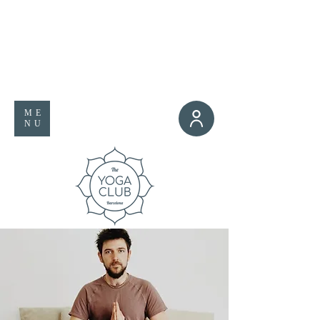
ME
NU