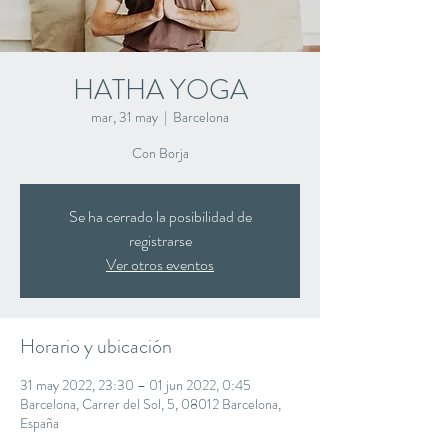
HATHA YOGA
mar, 31 may
  |  
Barcelona
Con Borja
Se ha cerrado la posibilidad de
registrarse
Ver otros eventos
Horario y ubicación
31 may 2022, 23:30 – 01 jun 2022, 0:45
Barcelona, Carrer del Sol, 5, 08012 Barcelona,
España