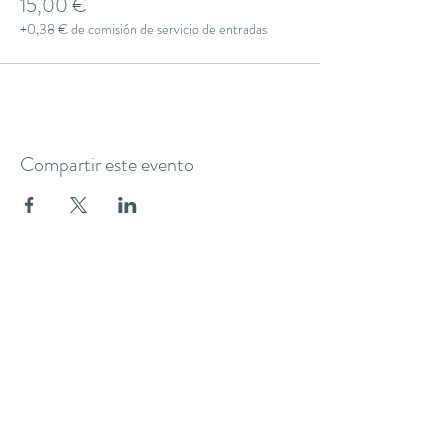
15,00 €
+0,38 € de comisión de servicio de entradas
Compartir este evento
THE YOGA CLUB BARCELONA
C/ Martínez de la Rosa, 40 (Gràcia)
Barcelona
theyogaclub.barcelona@gmail.com