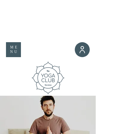
ME
NU