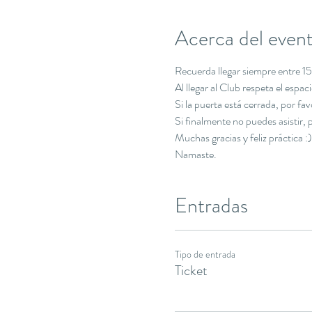
Acerca del even
Recuerda llegar siempre entre 15 
Al llegar al Club respeta el espa
Si la puerta está cerrada, por f
Si finalmente no puedes asistir
Muchas gracias y feliz práctica :)
Namaste.
Entradas
Tipo de entrada
Ticket