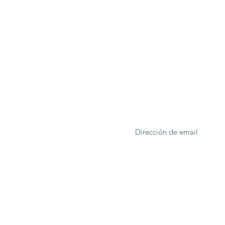
ONA
Formulario de suscrip