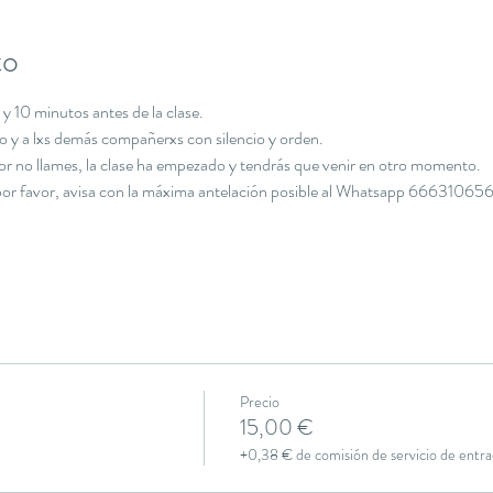
to
y 10 minutos antes de la clase.
cio y a lxs demás compañerxs con silencio y orden.
avor no llames, la clase ha empezado y tendrás que venir en otro momento.
, por favor, avisa con la máxima antelación posible al Whatsapp 666310656
Precio
15,00 €
+0,38 € de comisión de servicio de entra