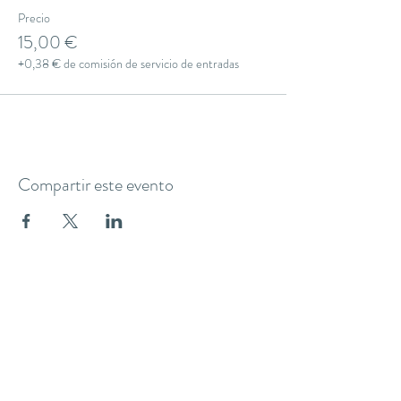
Precio
15,00 €
+0,38 € de comisión de servicio de entradas
Compartir este evento
THE YOGA CLUB BARCELONA
C/ Martínez de la Rosa, 40 (Gràcia)
Barcelona