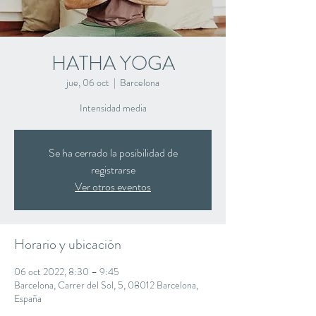
HATHA YOGA
jue, 06 oct
  |  
Barcelona
Intensidad media
Se ha cerrado la posibilidad de
registrarse
Ver otros eventos
Horario y ubicación
06 oct 2022, 8:30 – 9:45
Barcelona, Carrer del Sol, 5, 08012 Barcelona,
España