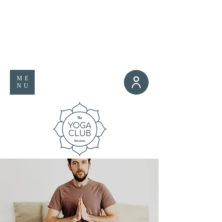
ME
NU