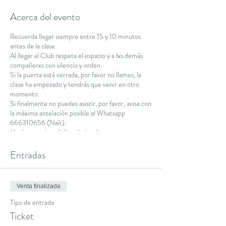
Acerca del evento
Recuerda llegar siempre entre 15 y 10 minutos
antes de la clase.
Al llegar al Club respeta el espacio y a lxs demás
compañerxs con silencio y orden.
Si la puerta está cerrada, por favor no llames, la
clase ha empezado y tendrás que venir en otro
momento.
Si finalmente no puedes asistir, por favor, avisa con
la máxima antelación posible al Whatsapp
666310656 (Naïr).
Muchas gracias y feliz práctica :)
Namaste.
Entradas
Venta finalizada
Tipo de entrada
Ticket