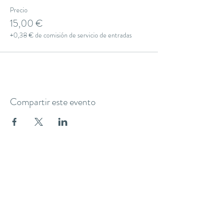
Precio
15,00 €
+0,38 € de comisión de servicio de entradas
Compartir este evento
THE YOGA CLUB BARCELONA
C/ Martínez de la Rosa, 40 (Gràcia)
Barcelona