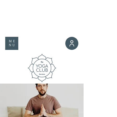
ME
NU