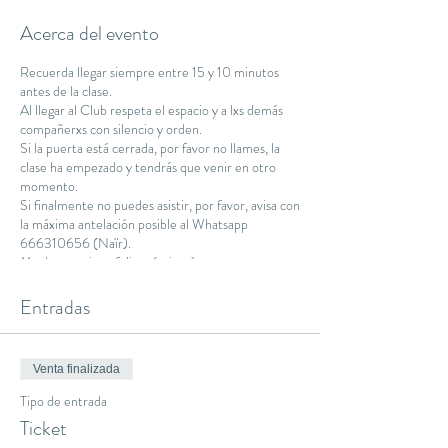
Acerca del evento
Recuerda llegar siempre entre 15 y 10 minutos
antes de la clase.
Al llegar al Club respeta el espacio y a lxs demás
compañerxs con silencio y orden.
Si la puerta está cerrada, por favor no llames, la
clase ha empezado y tendrás que venir en otro
momento.
Si finalmente no puedes asistir, por favor, avisa con
la máxima antelación posible al Whatsapp
666310656 (Naïr).
Muchas gracias y feliz práctica :)
Namaste.
Entradas
Venta finalizada
Tipo de entrada
Ticket