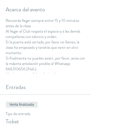
Acerca del evento
Recuerda llegar siempre entre 15 y 10 minutos
antes de la clase.
Al llegar al Club respeta el espacio y a lxs demás
compañerxs con silencio y orden.
Si la puerta está cerrada, por favor no llames, la
clase ha empezado y tendrás que venir en otro
momento.
Si finalmente no puedes asistir, por favor, avisa con
la máxima antelación posible al Whatsapp
666310656 (Naïr).
Muchas gracias y feliz práctica :)
Namaste.
Entradas
Venta finalizada
Tipo de entrada
Ticket