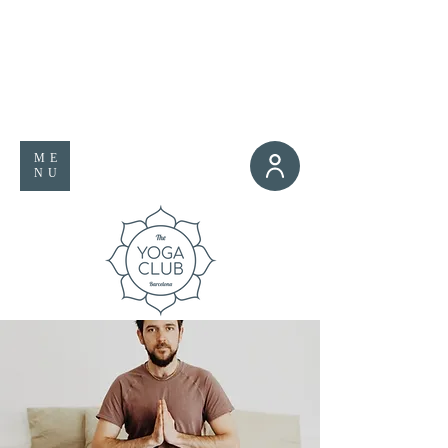
ME
NU