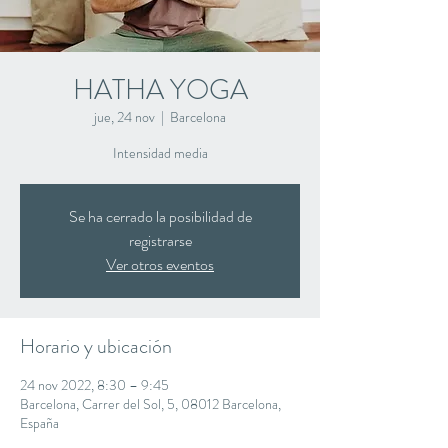
HATHA YOGA
jue, 24 nov
  |  
Barcelona
Intensidad media
Se ha cerrado la posibilidad de
registrarse
Ver otros eventos
Horario y ubicación
24 nov 2022, 8:30 – 9:45
Barcelona, Carrer del Sol, 5, 08012 Barcelona,
España