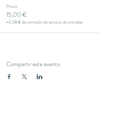
Precio
15,00 €
+0,38 € de comisión de servicio de entradas
Compartir este evento
THE YOGA CLUB BARCELONA
C/ Martínez de la Rosa, 40 (Gràcia)
Barcelona