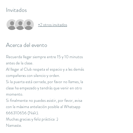
Invitados
+2 otros invitados
Acerca del evento
Recuerda llegar siempre entre 15 y 10 minutos 
antes de la clase.
Al llegar al Club respeta el espacio y a lxs demás 
compañerxs con silencio y orden.
Si la puerta está cerrada, por favor no llames, la 
clase ha empezado y tendrás que venir en otro 
momento.
Si finalmente no puedes asistir, por favor, avisa 
con la máxima antelación posible al Whatsapp 
666310656 (Naïr).
Muchas gracias y feliz práctica :)
Namaste.