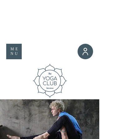
ME
NU