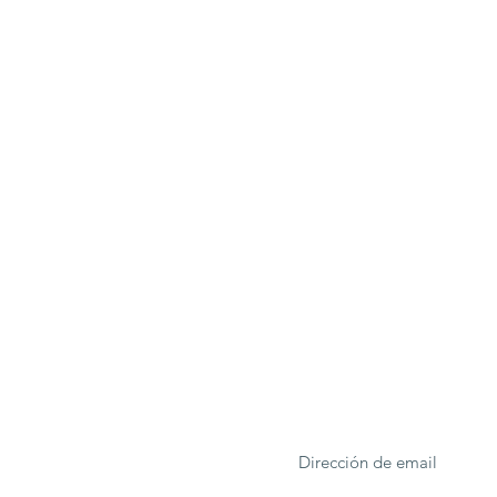
ONA
Formulario de suscrip