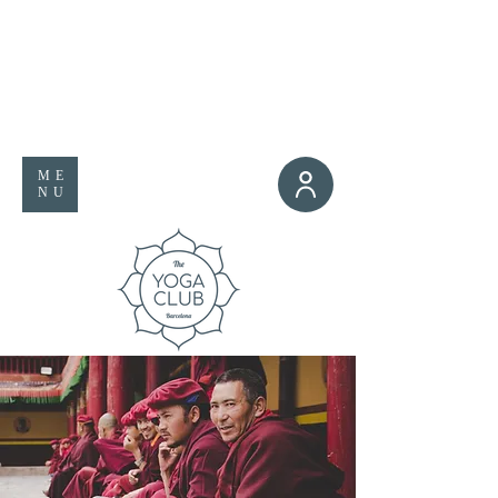
ME
NU