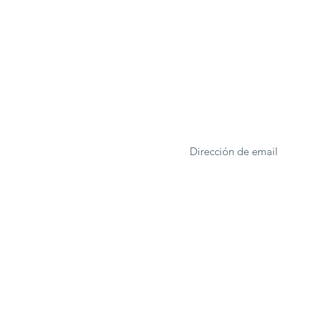
ONA
Formulario de suscrip
rcelona