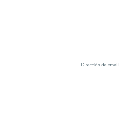
ONA
Formulario de suscrip
rcelona