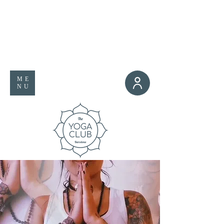
ME
NU