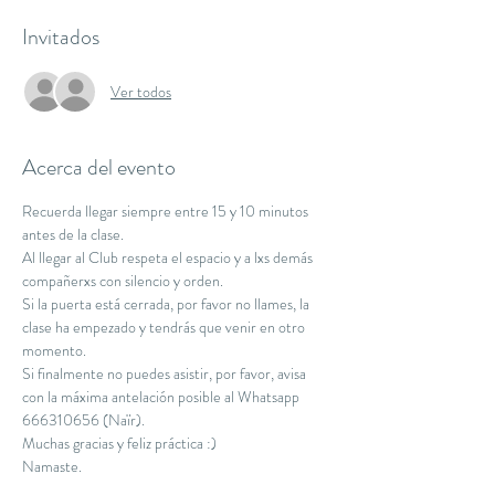
Invitados
Ver todos
Acerca del evento
Recuerda llegar siempre entre 15 y 10 minutos 
antes de la clase.
Al llegar al Club respeta el espacio y a lxs demás 
compañerxs con silencio y orden.
Si la puerta está cerrada, por favor no llames, la 
clase ha empezado y tendrás que venir en otro 
momento.
Si finalmente no puedes asistir, por favor, avisa 
con la máxima antelación posible al Whatsapp 
666310656 (Naïr).
Muchas gracias y feliz práctica :)
Namaste.